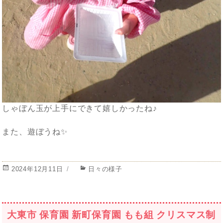
しゃぼん玉が上手にできて嬉しかったね♪
また、遊ぼうね✨
投
カ
2024年12月11日
日々の様子
稿
テ
日:
ゴ
リ
ー
大東市 保育園 新町保育園 もも組 クリスマス制