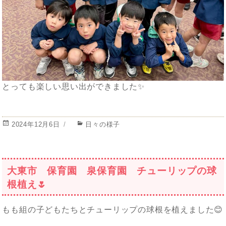
とっても楽しい思い出ができました✨
投
カ
2024年12月6日
日々の様子
稿
テ
日:
ゴ
リ
ー
大東市 保育園 泉保育園 チューリップの球
根植え🌷
もも組の子どもたちとチューリップの球根を植えました😊