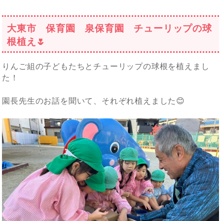
日:
ゴ
リ
ー
大東市 保育園 泉保育園 チューリップの球
根植え🌷
りんご組の子どもたちとチューリップの球根を植えまし
た！
園長先生のお話を聞いて、それぞれ植えました😊