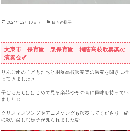
投
カ
2024年12月10日
日々の様子
稿
テ
日:
ゴ
リ
ー
大東市 保育園 泉保育園 桐蔭高校吹奏楽の
演奏会🎷
りんご組の子どもたちと桐蔭高校吹奏楽の演奏を聞きに行
ってきました♬
子どもたちははじめて見る楽器やその音に興味を持ってい
ました☺️
クリスマスソングやアニメソングも演奏してくださり一緒
に歌い楽しむ様子が見られました😊