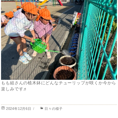
もも組さんの植木鉢にどんなチューリップが咲くか今から
楽しみです♬
投
カ
2024年12月6日
日々の様子
稿
テ