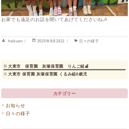
お家でも遠足のお話を聞いてあげてくださいね🎶
投
投
カ
hoikuen
2025年8月26日
日々の様子
稿
稿
テ
者
日:
ゴ
リ
投
過
ー
大東市 保育園 灰塚保育園 りんご組🍎
前
去
次
大東市 保育園 灰塚保育園 くるみ組0歳児
次
稿
の
の
ナ
投
投
稿:
稿:
カテゴリー
ビ
ゲ
お知らせ
日々の様子
ー
シ