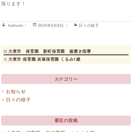
張ります！
投
投
カ
hoikuen
2026年6月8日
日々の様子
稿
稿
テ
者
日:
ゴ
リ
投
過
ー
大東市 保育園 新町保育園 歯磨き指導
前
去
次
大東市 保育園 灰塚保育園 くるみ1歳
次
稿
の
の
ナ
投
投
稿:
稿:
カテゴリー
ビ
ゲ
お知らせ
日々の様子
ー
シ
最近の投稿
ョ