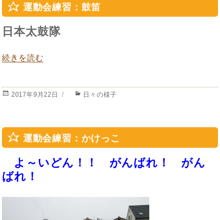
運動会練習：鼓笛
日本太鼓隊
“運動会練習：鼓笛” の
続きを読む
投
カ
2017年9月22日
日々の様子
稿
テ
日:
ゴ
リ
ー
運動会練習：かけっこ
よ～いどん！！ がんばれ！ がん
ばれ！