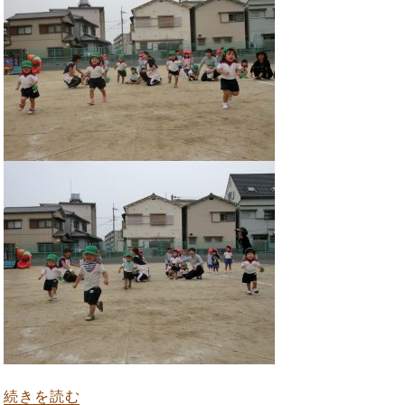
“運動会練習：かけっこ” の
続きを読む