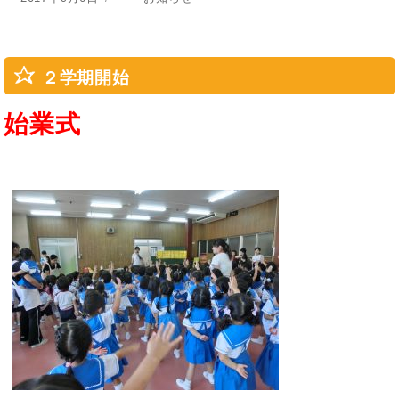
稿
テ
日:
ゴ
リ
ー
２学期開始
始業式