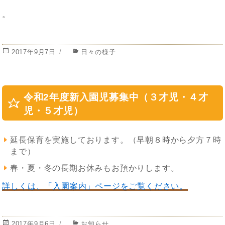
。
投
カ
2017年9月7日
日々の様子
稿
テ
日:
ゴ
リ
ー
令和2年度新入園児募集中（３才児・４才
児・５才児）
延長保育を実施しております。（早朝８時から夕方７時
まで）
春・夏・冬の長期お休みもお預かりします。
詳しくは、「入園案内」ページをご覧ください。
投
カ
2017年9月6日
お知らせ