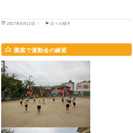
投
カ
2017年9月12日
日々の様子
稿
テ
日:
ゴ
リ
ー
園庭で運動会の練習