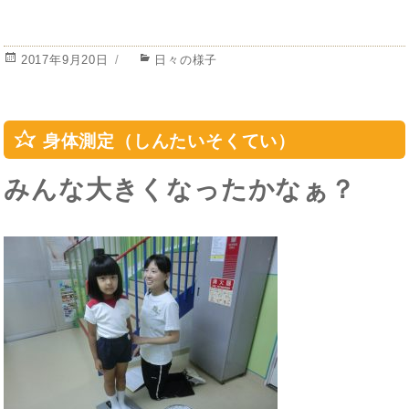
投
カ
2017年9月20日
日々の様子
稿
テ
日:
ゴ
リ
ー
身体測定（しんたいそくてい）
みんな大きくなったかなぁ？