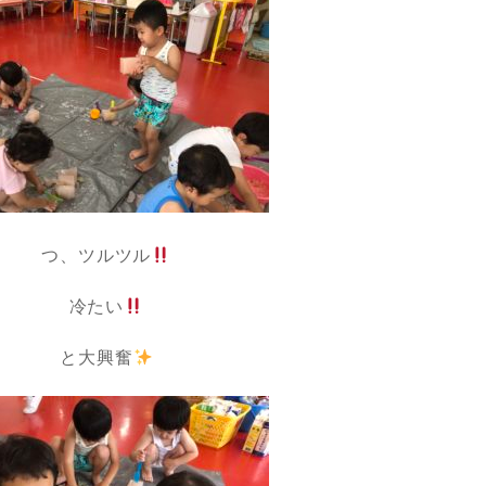
つ、ツルツル
冷たい
と大興奮