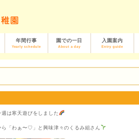
年間行事
園での一日
入園案内
Yearly schedule
About a day
Entry guide
今週は寒天遊びをしました
から「わぁ〜♡」と興味津々のくるみ組さん