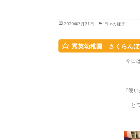
投
カ
2020年7月31日
日々の様子
稿
テ
日:
ゴ
リ
秀英幼稚園 さくらんぼ
ー
今日
『硬い
と