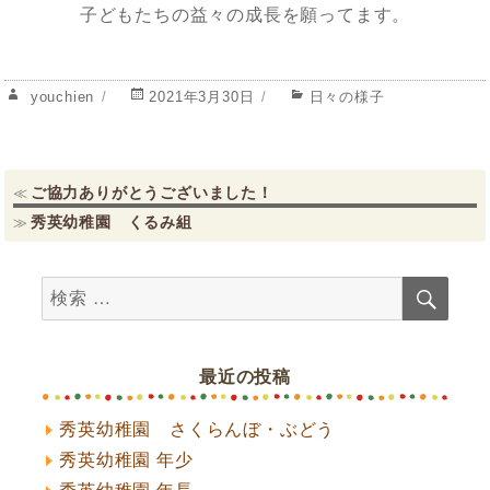
子どもたちの益々の成長を願ってます。
投
投
カ
youchien
2021年3月30日
日々の様子
稿
稿
テ
者
日:
ゴ
リ
投
過
ー
ご協力ありがとうございました！
≪
去
次
秀英幼稚園 くるみ組
≫
稿
の
の
ナ
投
投
検
稿:
検
稿:
ビ
索
索
ゲ
対
象:
ー
最近の投稿
シ
秀英幼稚園 さくらんぼ・ぶどう
ョ
秀英幼稚園 年少