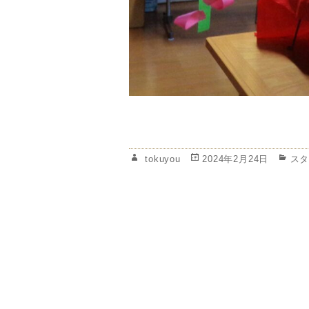
投
tokuyou
投
2024年2月24日
カ
ス
稿
稿
テ
者
日:
ゴ
リ
ー