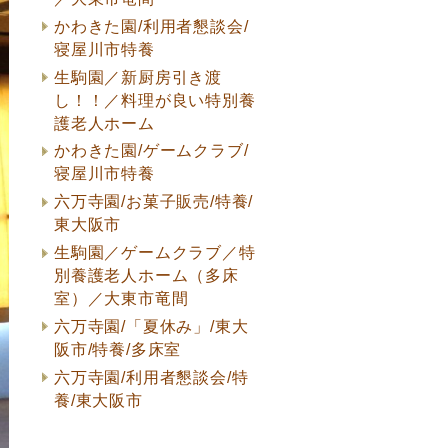
かわきた園/利用者懇談会/
寝屋川市特養
生駒園／新厨房引き渡
し！！／料理が良い特別養
護老人ホーム
かわきた園/ゲームクラブ/
寝屋川市特養
六万寺園/お菓子販売/特養/
東大阪市
生駒園／ゲームクラブ／特
別養護老人ホーム（多床
室）／大東市竜間
六万寺園/「夏休み」/東大
阪市/特養/多床室
六万寺園/利用者懇談会/特
養/東大阪市