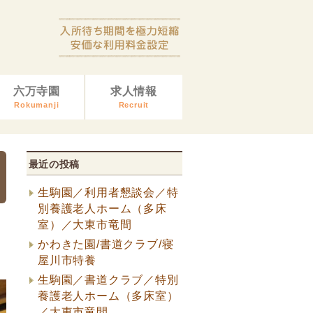
六万寺園
求人情報
Rokumanji
Recruit
最近の投稿
生駒園／利用者懇談会／特
別養護老人ホーム（多床
室）／大東市竜間
かわきた園/書道クラブ/寝
屋川市特養
生駒園／書道クラブ／特別
養護老人ホーム（多床室）
／大東市竜間