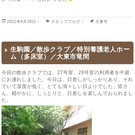
投
2022年4月30日
カ
スタッフブログ
タ
大東市
稿
テ
グ
日:
ゴ
リ
ー
生駒園／散歩クラブ／特別養護老人ホー
ム（多床室）／大東市竜間
今回の散歩クラブでは、27号室、28号室の利用者を中庭
にお連れしました。今日は、日差しがしっかりあり、それ
でいて湿度が低く、とても清々しい日よりでした。皆さ
ん、穏やかに、しっとりと、日差しを楽しんでおられまし
た。