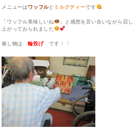
メニューは
ワッフル
と
ミルクティー
です
「ワッフル美味しいね
」と感想を言い合いながら召し
上がっておられました
催し物は
輪投げ
です