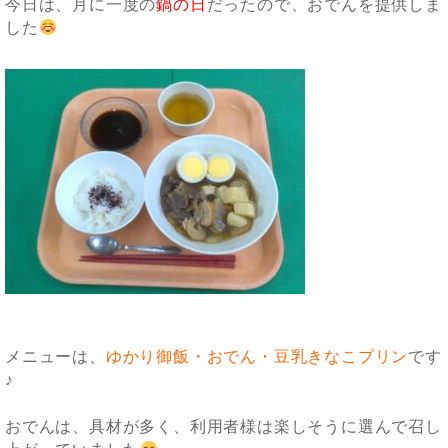
今日は、月に一度の
鍋の日
だったので、おでんを提供しま
した
メニューは、
ゆかり御飯・おでん・豆乳きなこプリン
です
♪
おでんは、具材が多く、利用者様は楽しそうに選んで召し