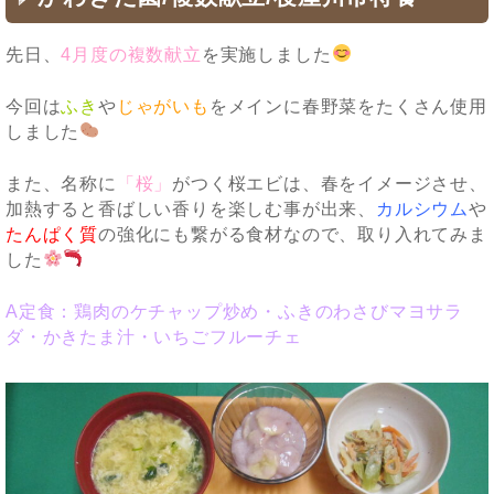
先日、
4月度の複数献立
を実施しました
今回は
ふき
や
じゃがいも
をメインに春野菜をたくさん使用
しました
また、名称に
「桜」
がつく桜エビは、春をイメージさせ、
加熱すると香ばしい香りを楽しむ事が出来、
カルシウム
や
たんぱく質
の強化にも繋がる食材なので、取り入れてみま
した
A定食：鶏肉のケチャップ炒め・ふきのわさびマヨサラ
ダ・かきたま汁・いちごフルーチェ