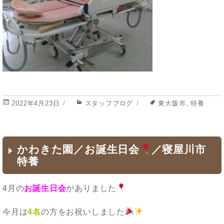
投
2022年4月23日
カ
スタッフブログ
タ
東大阪市
,
特養
稿
テ
グ
日:
ゴ
リ
ー
かわきた園／お誕生日会
／寝屋川市
特養
4月の
お誕生日会
がありました
今月は
4名
の方をお祝いしました