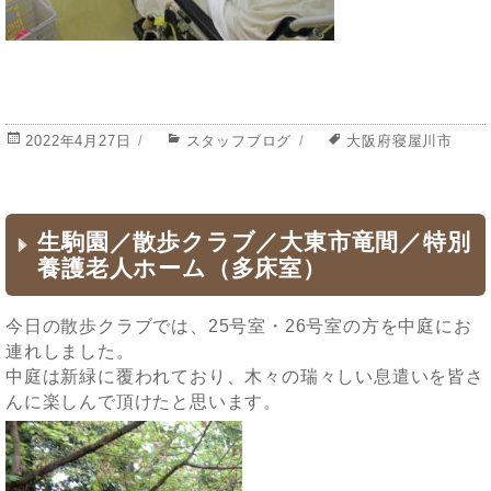
投
2022年4月27日
カ
スタッフブログ
タ
大阪府寝屋川市
稿
テ
グ
日:
ゴ
リ
ー
生駒園／散歩クラブ／大東市竜間／特別
養護老人ホーム（多床室）
今日の散歩クラブでは、25号室・26号室の方を中庭にお
連れしました。
中庭は新緑に覆われており、木々の瑞々しい息遣いを皆さ
んに楽しんで頂けたと思います。