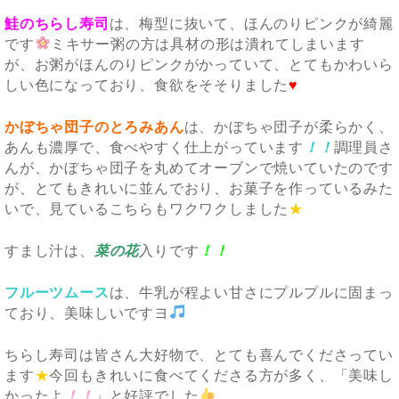
鮭のちらし寿司
は、梅型に抜いて、ほんのりピンクが綺麗
です
ミキサー粥の方は具材の形は潰れてしまいます
が、お粥がほんのりピンクがかっていて、とてもかわいら
しい色になっており、食欲をそそりました
♥
かぼちゃ団子のとろみあん
は、かぼちゃ団子が柔らかく、
あんも濃厚で、食べやすく仕上がっています
！！
調理員さ
んが、かぼちゃ団子を丸めてオーブンで焼いていたのです
が、とてもきれいに並んでおり、お菓子を作っているみた
いで、見ているこちらもワクワクしました
★
すまし汁は、
菜の花
入りです
！！
フルーツムース
は、牛乳が程よい甘さにプルプルに固まっ
ており、美味しいですヨ
ちらし寿司は皆さん大好物で、とても喜んでくださってい
ます
★
今回もきれいに食べてくださる方が多く、「美味し
かったよ
！！
」と好評でした