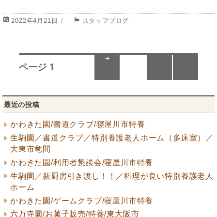
投
2022年4月21日
カ
スタッフブログ
稿
テ
日:
ゴ
リ
投
ー
ページ
1
稿
次の
ペー
ナ
ジ
最近の投稿
ビ
かわきた園/書道クラブ/寝屋川市特養
ゲ
生駒園／書道クラブ／特別養護老人ホーム（多床室）／
ー
大東市竜間
かわきた園/利用者懇談会/寝屋川市特養
シ
生駒園／新厨房引き渡し！！／料理が良い特別養護老人
ョ
ホーム
かわきた園/ゲームクラブ/寝屋川市特養
ン
六万寺園/お菓子販売/特養/東大阪市