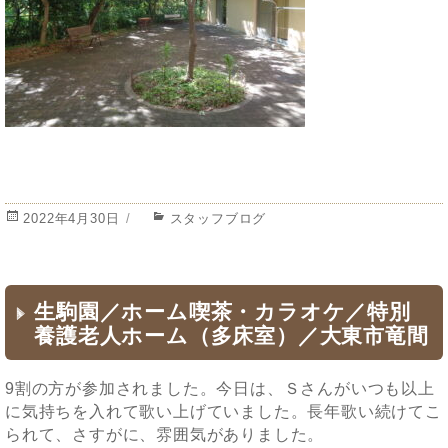
投
2022年4月30日
カ
スタッフブログ
稿
テ
日:
ゴ
リ
ー
生駒園／ホーム喫茶・カラオケ／特別
養護老人ホーム（多床室）／大東市竜間
9割の方が参加されました。今日は、Ｓさんがいつも以上
に気持ちを入れて歌い上げていました。長年歌い続けてこ
られて、さすがに、雰囲気がありました。