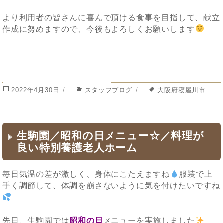
より利用者の皆さんに喜んで頂ける食事を目指して、献立
作成に努めますので、今後もよろしくお願いします
投
2022年4月30日
カ
スタッフブログ
タ
大阪府寝屋川市
稿
テ
グ
日:
ゴ
リ
ー
生駒園／昭和の日メニュー☆／料理が
良い特別養護老人ホーム
毎日気温の差が激しく、身体にこたえますね
服装で上
手く調節して、体調を崩さないように気を付けたいですね
先日、生駒園では
昭和の日
メニューを実施しました