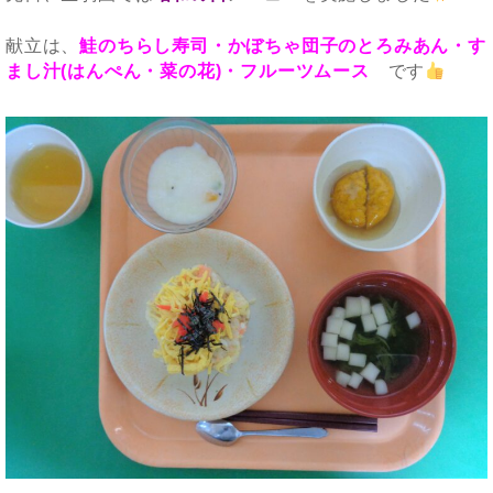
献立は、
鮭のちらし寿司・かぼちゃ団子のとろみあん・す
まし汁(はんぺん・菜の花)・フルーツムース
です