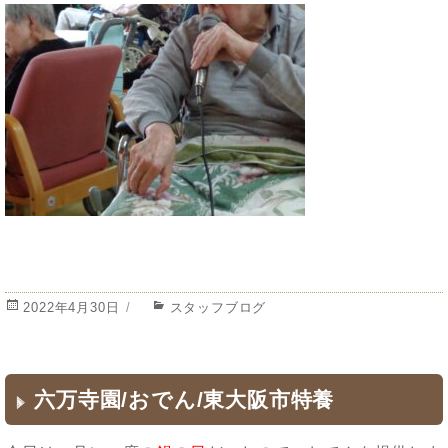
投
2022年4月30日
カ
スタッフブログ
稿
テ
日:
ゴ
リ
ー
六万寺園/おでん/東大阪市特養