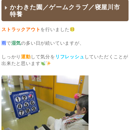
ー
かわきた園／ゲームクラブ／寝屋川市
特養
ストラックアウト
を行いました
雨
で
湿気
の多い日が続いていますが、
しっかり
運動
して気分を
リフレッシュ
していただくことが
出来たと思います