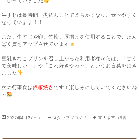
上がっていました
牛すじは長時間、煮込むことで柔らかくなり、食べやすく
なっています！！
また、牛すじや卵、竹輪、厚揚げを使用することで、たん
ぱく質をアップさせています
豆乳きなこプリンを召し上がった利用者様からは、「甘く
て美味しい！」や「これ好きやわ～」というお言葉を頂き
ました
次の行事食は
鉄板焼き
です！楽しみにしていてくださいね
～
投
2022年4月27日
カ
スタッフブログ
タ
東大阪市
,
特養
稿
テ
グ
日:
ゴ
リ