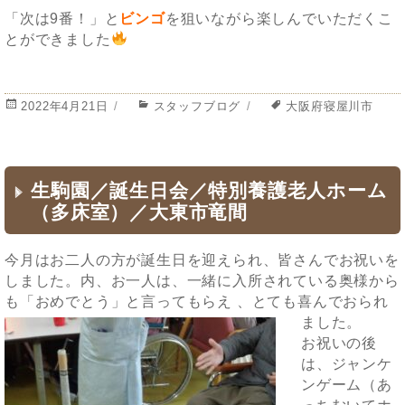
「次は9番！」と
ビンゴ
を狙いながら楽しんでいただくこ
とができました
投
2022年4月21日
カ
スタッフブログ
タ
大阪府寝屋川市
稿
テ
グ
日:
ゴ
リ
ー
生駒園／誕生日会／特別養護老人ホーム
（多床室）／大東市竜間
今月はお二人の方が誕生日を迎えられ、皆さんでお祝いを
しました。内、お一人は、一緒に入所されている奥様から
も「おめでとう」と言ってもらえ
、とても喜んでおられ
ました。
お祝いの後
は、ジャンケ
ンゲーム（あ