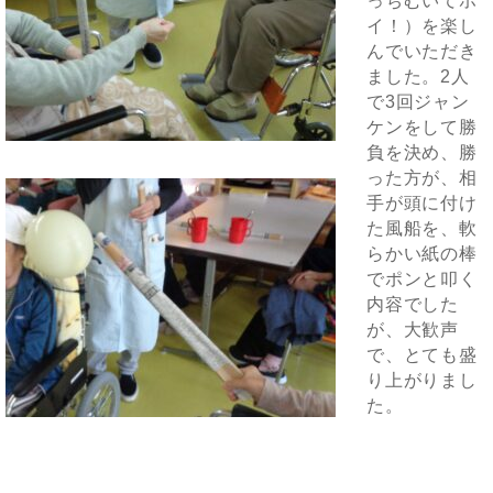
っちむいてホ
イ！）を楽し
んでいただき
ました。2人
で3回ジャン
ケンをして勝
負を決め、勝
った方が、相
手が頭に付け
た風船を、軟
らかい紙の棒
でポンと叩く
内容でした
が、大歓声
で、とても盛
り上がりまし
た。