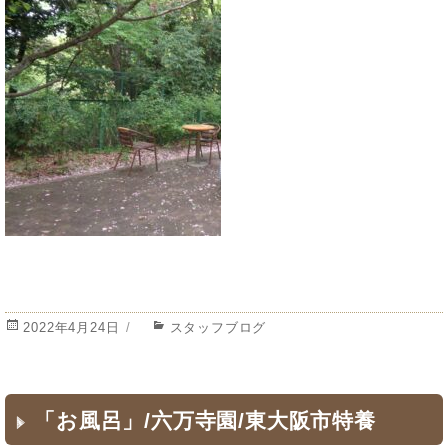
投
2022年4月24日
カ
スタッフブログ
稿
テ
日:
ゴ
リ
ー
「お風呂」/六万寺園/東大阪市特養