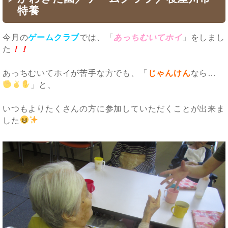
特養
今月の
ゲームクラブ
では、「
あっちむいてホイ
」をしまし
た
！！
あっちむいてホイが苦手な方でも、「
じゃんけん
なら…
」と、
いつもよりたくさんの方に参加していただくことが出来ま
した