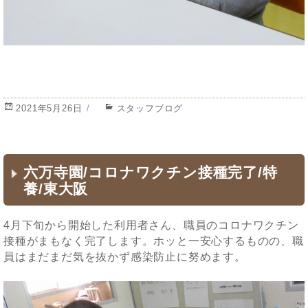
投
2021年5月26日
カ
スタッフブログ
稿
テ
日:
ゴ
リ
ー
六万寺園/コロナワクチン接種完了/特
養/東大阪
4月下旬から開始した利用者さん、職員のコロナワクチン
接種がまもなく完了します。ホッと一安心するものの、職
員はまだまだ気を抜かず感染防止に努めます。