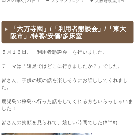
投
2021年5月21日
カ
スタッフブログ
タ
大阪府寝屋川市
稿
テ
グ
日:
ゴ
リ
ー
「六万寺園」/「利用者懇談会」/「東大
阪市」/特養/安価/多床室
５月１６日、「利用者懇談会」を行いました。
テーマは「遠足ではどこに行きましたか？」でした。
皆さん、子供の頃の話を楽しそうにお話ししてくれまし
た。
鹿児島の桜島へ行った話をしてくれる方もいらっしゃいま
した！！
皆さんの笑顔を見られて、嬉しい時間でした(#^^#)