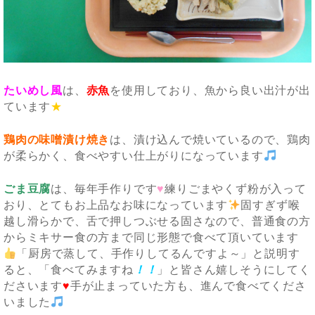
たいめし風
は、
赤魚
を使用しており、魚から良い出汁が出
ています
★
鶏肉の味噌漬け焼き
は、漬け込んで焼いているので、鶏肉
が柔らかく、食べやすい仕上がりになっています
ごま豆腐
は、毎年手作りです
♥
練りごまやくず粉が入って
おり、とてもお上品なお味になっています
固すぎず喉
越し滑らかで、舌で押しつぶせる固さなので、普通食の方
からミキサー食の方まで同じ形態で食べて頂いています
「厨房で蒸して、手作りしてるんですよ～」と説明す
ると、「食べてみますね
！！
」と皆さん嬉しそうにしてく
ださいます
♥
手が止まっていた方も、進んで食べてくださ
いました