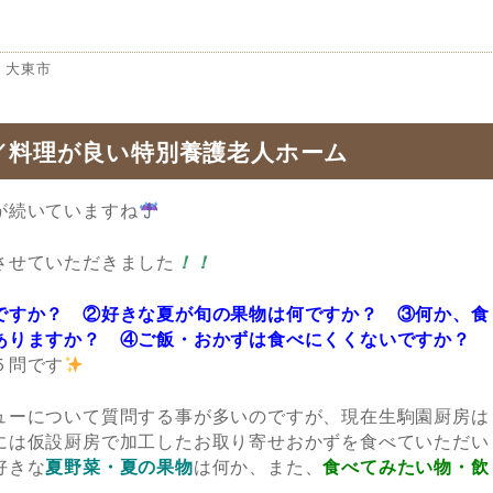
タ
大東市
グ
／料理が良い特別養護老人ホーム
が続いていますね
させていただきました
！！
ですか？ ②好きな夏が旬の果物は何ですか？ ③何か、食
ありますか？ ④ご飯・おかずは食べにくくないですか？
５問です
ューについて質問する事が多いのですが、現在生駒園厨房は
には仮設厨房で加工したお取り寄せおかずを食べていただい
好きな
夏野菜・夏の果物
は何か、また、
食べてみたい物・飲