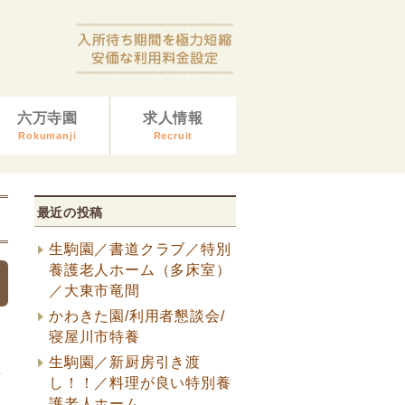
六万寺園
求人情報
Rokumanji
Recruit
最近の投稿
生駒園／書道クラブ／特別
養護老人ホーム（多床室）
／大東市竜間
かわきた園/利用者懇談会/
寝屋川市特養
生駒園／新厨房引き渡
行
し！！／料理が良い特別養
護老人ホーム