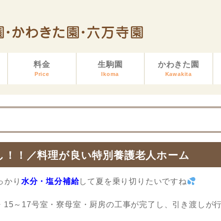
料金
生駒園
かわきた園
Price
Ikoma
Kawakita
し！！／料理が良い特別養護老人ホーム
っかり
水分・塩分補給
して夏を乗り切りたいですね
・15～17号室・寮母室・厨房の工事が完了し、引き渡しが