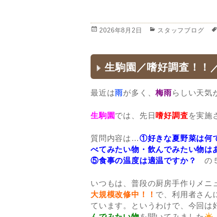
投
2026年8月2日
カ
スタッフブログ
稿
テ
日:
ゴ
リ
生駒園／嗜好調査！！
ー
最近は
雨
が多く、
梅雨
らしい天気
生駒園
では、先日
嗜好調査
を実施
質問内容は…
①好きな夏野菜は何
べてみたい物・飲んでみたい物は
⑤食事の温度は適温ですか？
の
いつもは、普段の厨房手作りメニ
大規模改修中！！
で、利用者さん
ています。というわけで、今回は
んでみたい物
を聞いてみました