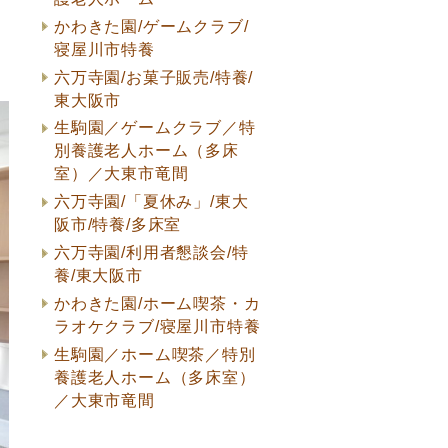
かわきた園/ゲームクラブ/
寝屋川市特養
六万寺園/お菓子販売/特養/
東大阪市
生駒園／ゲームクラブ／特
別養護老人ホーム（多床
室）／大東市竜間
六万寺園/「夏休み」/東大
阪市/特養/多床室
六万寺園/利用者懇談会/特
養/東大阪市
かわきた園/ホーム喫茶・カ
ラオケクラブ/寝屋川市特養
生駒園／ホーム喫茶／特別
養護老人ホーム（多床室）
／大東市竜間