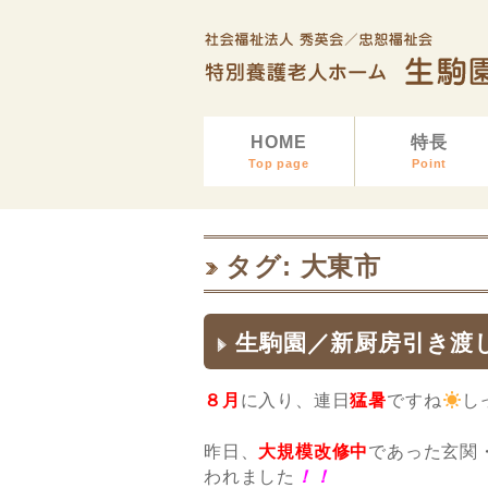
HOME
特長
Top page
Point
タグ: 大東市
生駒園／新厨房引き渡
８月
に入り、連日
猛暑
ですね
し
昨日、
大規模改修中
であった玄関
われました
！！